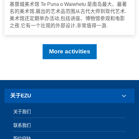
基督城美术馆 Te Puna o Waiwhetu 是南岛最大、最著
名的美术馆.展出的艺术品范围从古代大师到现代艺术.
美术馆还​​定期举办活动,包括讲座、博物馆参观和电影
之夜.它有一个壮观的外部设计,非常值得一游.
More activities
关于EZU
关于我们
联系我们
职位空缺